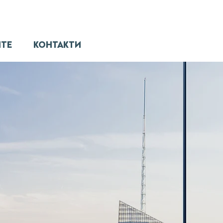
ИТЕ
КОНТАКТИ