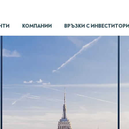
НТИ
КОМПАНИИ
ВРЪЗКИ С ИНВЕСТИТОР